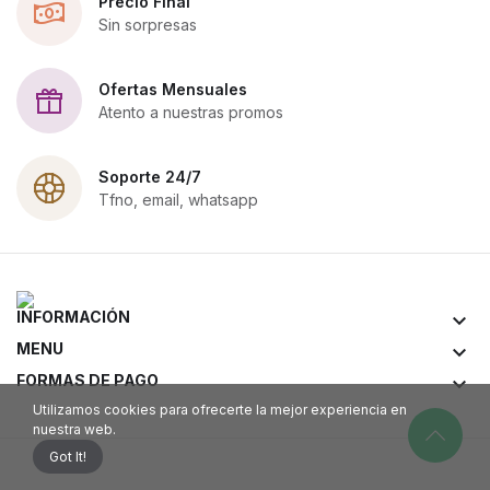
Precio Final
Sin sorpresas
Ofertas Mensuales
Atento a nuestras promos
Soporte 24/7
Tfno, email, whatsapp
INFORMACIÓN
keyboard_arrow_down
MENU
keyboard_arrow_down
FORMAS DE PAGO
keyboard_arrow_down
Utilizamos cookies para ofrecerte la mejor experiencia en
nuestra web.
Got It!