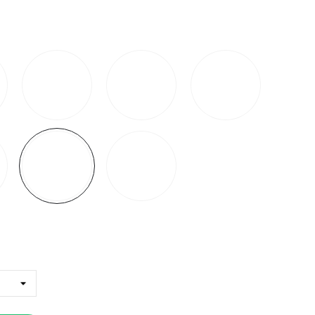
Rosca
Coche
Pared
Pica
Deluxe
Para
Hercules
4Kg
Carpa
12Kg