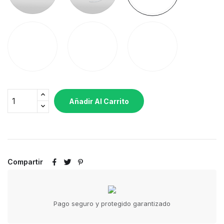
seguridad
de
potencia
Sistema
Pináculo
Cornamusa
giratorio
plateado
para
driza
Añadir Al Carrito
Compartir
Pago seguro y protegido garantizado