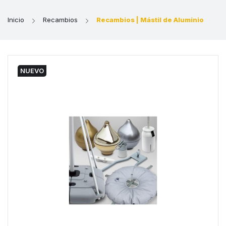
Inicio
Recambios
Recambios | Mástil de Aluminio
NUEVO