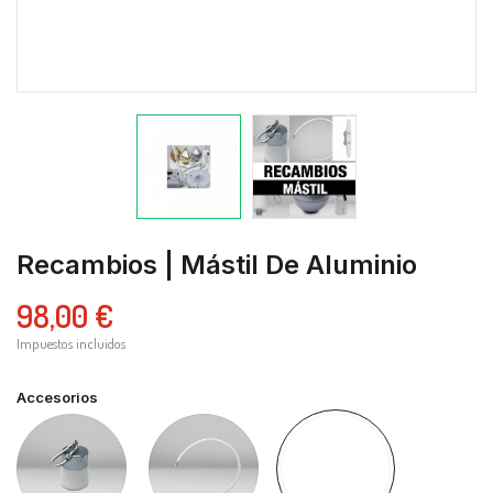
Recambios | Mástil De Aluminio
98,00 €
Impuestos incluidos
Accesorios
Peso
Brida
Sistema
con
de
giratorio
mosquetón
plástico
con
de
brazo