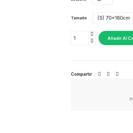
Tamaño
Añadir Al Ca
Compartir
P