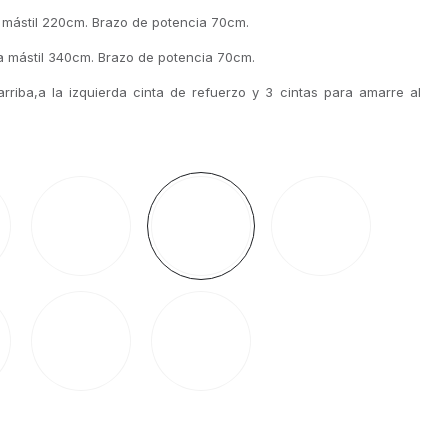
 mástil 220cm. Brazo de potencia 70cm.
 mástil 340cm. Brazo de potencia 70cm.
arriba,a la izquierda cinta de refuerzo y 3 cintas para amarre al
Rosca
Coche
Pared
Pica
Deluxe
Para
Hercules
4Kg
Carpa
12Kg