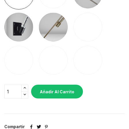
Pared
Pica
Agua
Deluxe
Para
Hercules
4Kg
Carpa
12Kg
Añadir Al Carrito
Compartir